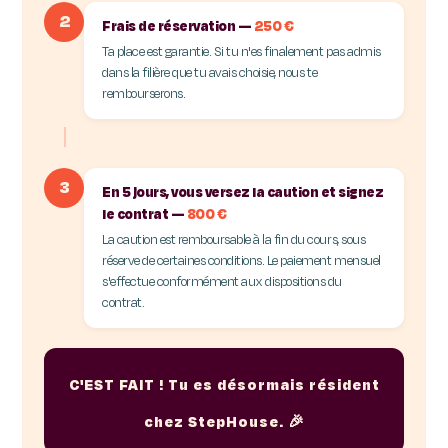
2
Frais de réservation —
250 €
Ta place est garantie. Si tu n'es finalement pas admis
dans la filière que tu avais choisie, nous te
rembourserons.
3
En 5 jours, vous versez la caution et signez
le contrat —
800 €
La caution est remboursable à la fin du cours, sous
réserve de certaines conditions. Le paiement mensuel
s'effectue conformément aux dispositions du
contrat.
C'EST FAIT ! Tu es désormais résident
chez StepHouse. 🎉