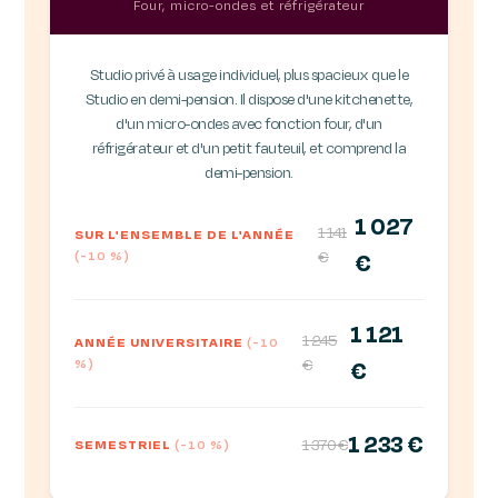
Four, micro-ondes et réfrigérateur
Studio privé à usage individuel, plus spacieux que le
Studio en demi-pension. Il dispose d'une kitchenette,
d'un micro-ondes avec fonction four, d'un
réfrigérateur et d'un petit fauteuil, et comprend la
demi-pension.
1 027
1 141
SUR L'ENSEMBLE DE L'ANNÉE
(-10 %)
€
€
1 121
1 245
ANNÉE UNIVERSITAIRE
(-10
%)
€
€
1 233 €
1 370 €
SEMESTRIEL
(-10 %)