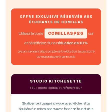
OFFRE EXCLUSIVE RÉSERVÉE AUX
ÉTUDIANTS DE COMILLAS
COMILLASP26
Utilisez le code
sur
et bénéficiez d'une
réduction de 10 %
Les prix tiennent déjà compte de la réduction. Le prix barré
correspond au prix sans code.
STUDIO KITCHENETTE
Four, micro-ondes et réfrigérateur
Studio privé à usage individuel avec kitchenette,
équipée d'un micro-ondes avec fonction four et d'un