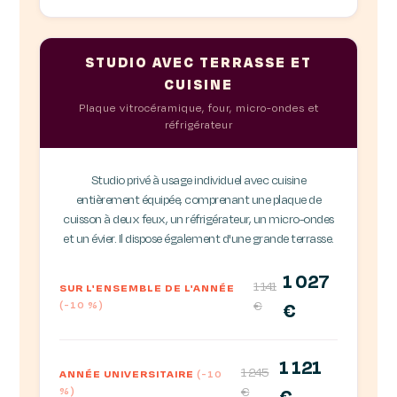
STUDIO AVEC TERRASSE ET
CUISINE
Plaque vitrocéramique, four, micro-ondes et
réfrigérateur
Studio privé à usage individuel avec cuisine
entièrement équipée, comprenant une plaque de
cuisson à deux feux, un réfrigérateur, un micro-ondes
et un évier. Il dispose également d'une grande terrasse.
1 027
1 141
SUR L'ENSEMBLE DE L'ANNÉE
(-10 %)
€
€
1 121
1 245
ANNÉE UNIVERSITAIRE
(-10
%)
€