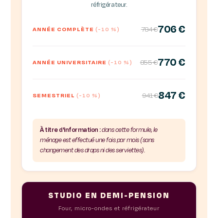
réfrigérateur.
706 €
784 €
ANNÉE COMPLÈTE
(-10 %)
770 €
855 €
ANNÉE UNIVERSITAIRE
(-10 %)
847 €
941 €
SEMESTRIEL
(-10 %)
À titre d'information :
dans cette formule, le
ménage est effectué une fois par mois (sans
changement des draps ni des serviettes).
STUDIO EN DEMI-PENSION
Four, micro-ondes et réfrigérateur