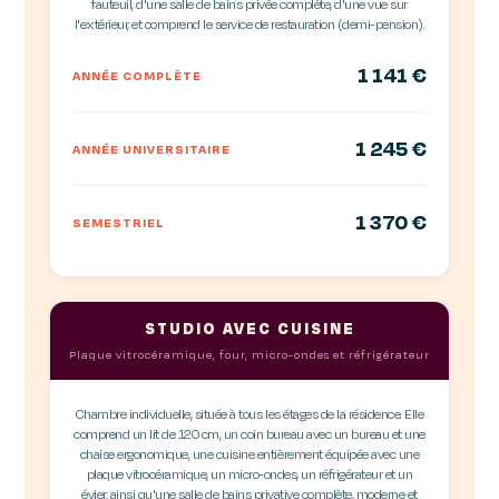
fauteuil, d'une salle de bains privée complète, d'une vue sur
l'extérieur, et comprend le service de restauration (demi-pension).
1 141 €
ANNÉE COMPLÈTE
1 245 €
ANNÉE UNIVERSITAIRE
1 370 €
SEMESTRIEL
STUDIO AVEC CUISINE
Plaque vitrocéramique, four, micro-ondes et réfrigérateur
Chambre individuelle, située à tous les étages de la résidence. Elle
comprend un lit de 120 cm, un coin bureau avec un bureau et une
chaise ergonomique, une cuisine entièrement équipée avec une
plaque vitrocéramique, un micro-ondes, un réfrigérateur et un
évier, ainsi qu'une salle de bains privative complète, moderne et