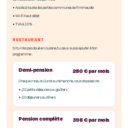
▪ Accès à toutes les parties communes de l'immeuble
▪ Wi-Fi haut débit
▪ TVA à 10 %
RESTAURANT
Si tu n'es pas doué en cuisine, tu peux aussi ajouter à ton
programme :
Demi-pension
280 € par mois
Chaque mois, du lundi au dimanche, vous disposez de :
▪ 20 petits-déjeuners ou goûters
▪ 20 déjeuners ou dîners
Pension complète
398 € par mois