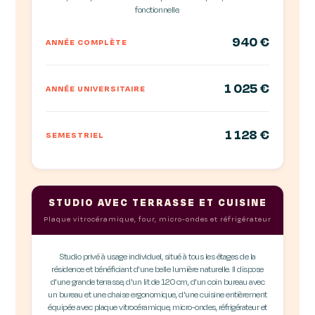
fonctionnelle.
940 €
ANNÉE COMPLÈTE
1 025 €
ANNÉE UNIVERSITAIRE
1 128 €
SEMESTRIEL
STUDIO AVEC TERRASSE ET CUISINE
Plaque vitrocéramique, four, micro-ondes et réfrigérateur
Studio privé à usage individuel, situé à tous les étages de la
résidence et bénéficiant d'une belle lumière naturelle. Il dispose
d'une grande terrasse, d'un lit de 120 cm, d'un coin bureau avec
un bureau et une chaise ergonomique, d'une cuisine entièrement
équipée avec plaque vitrocéramique, micro-ondes, réfrigérateur et