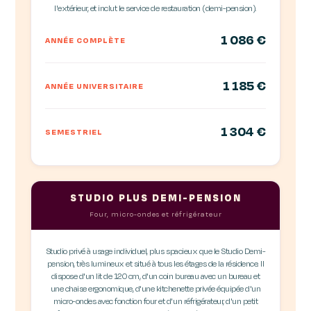
l'extérieur, et inclut le service de restauration (demi-pension).
1 086 €
ANNÉE COMPLÈTE
1 185 €
ANNÉE UNIVERSITAIRE
1 304 €
SEMESTRIEL
STUDIO PLUS DEMI-PENSION
Four, micro-ondes et réfrigérateur
Studio privé à usage individuel, plus spacieux que le Studio Demi-
pension, très lumineux et situé à tous les étages de la résidence. Il
dispose d'un lit de 120 cm, d'un coin bureau avec un bureau et
une chaise ergonomique, d'une kitchenette privée équipée d'un
micro-ondes avec fonction four et d'un réfrigérateur, d'un petit