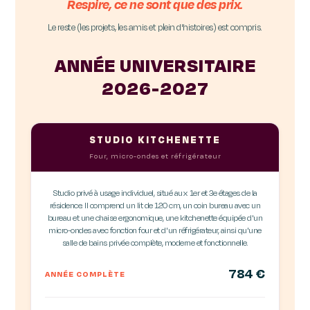
Respire, ce ne sont que des prix.
Le reste (les projets, les amis et plein d'histoires) est compris.
ANNÉE UNIVERSITAIRE
2026-2027
STUDIO KITCHENETTE
Four, micro-ondes et réfrigérateur
Studio privé à usage individuel, situé aux 1er et 3e étages de la
résidence. Il comprend un lit de 120 cm, un coin bureau avec un
bureau et une chaise ergonomique, une kitchenette équipée d'un
micro-ondes avec fonction four et d'un réfrigérateur, ainsi qu'une
salle de bains privée complète, moderne et fonctionnelle.
784 €
ANNÉE COMPLÈTE