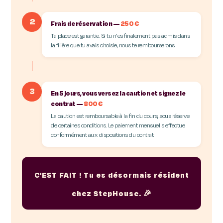
2
Frais de réservation —
250 €
Ta place est garantie. Si tu n'es finalement pas admis dans
la filière que tu avais choisie, nous te rembourserons.
3
En 5 jours, vous versez la caution et signez le
contrat —
800 €
La caution est remboursable à la fin du cours, sous réserve
de certaines conditions. Le paiement mensuel s'effectue
conformément aux dispositions du contrat.
C'EST FAIT ! Tu es désormais résident
chez StepHouse. 🎉