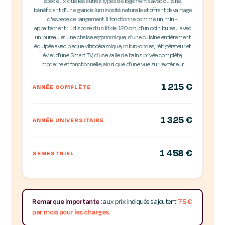
spacieux que les autres types de logements avec cuisine,
bénéficiant d'une grande luminosité naturelle et offrant davantage
d'espace de rangement. Il fonctionne comme un mini-
appartement : il dispose d’un lit de 120 cm, d’un coin bureau avec
un bureau et une chaise ergonomique, d’une cuisine entièrement
équipée avec plaque vitrocéramique, micro-ondes, réfrigérateur et
évier, d’une Smart TV, d’une salle de bains privée complète,
moderne et fonctionnelle, ainsi que d’une vue sur l’extérieur.
1 215 €
ANNÉE COMPLÈTE
1 325 €
ANNÉE UNIVERSITAIRE
1 458 €
SEMESTRIEL
Remarque importante :
aux prix indiqués s'ajoutent
75 €
par mois pour les charges
.