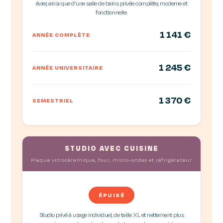
évier, ainsi que d'une salle de bains privée complète, moderne et
fonctionnelle.
1 141 €
ANNÉE COMPLÈTE
1 245 €
ANNÉE UNIVERSITAIRE
1 370 €
SEMESTRIEL
STUDIO AVEC CUISINE
Plaque vitrocéramique, four, micro-ondes et réfrigérateur
ÉPUISÉ
Studio privé à usage individuel, de taille XL et nettement plus