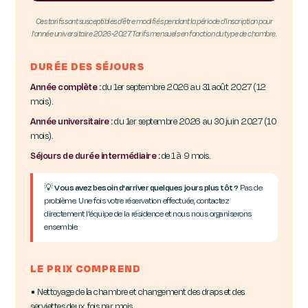
Ces tarifs sont susceptibles d'être modifiés pendant la période d'inscription pour
l'année universitaire 2026-2027. Tarifs mensuels en fonction du type de chambre.
DURÉE DES SÉJOURS
Année complète :
du 1er septembre 2026 au 31 août 2027 (12
mois).
Année universitaire :
du 1er septembre 2026 au 30 juin 2027 (10
mois).
Séjours de durée intermédiaire :
de 1 à 9 mois.
💡
Vous avez besoin d'arriver quelques jours plus tôt ?
Pas de
problème. Une fois votre réservation effectuée, contactez
directement l'équipe de la résidence et nous nous organiserons
ensemble.
LE PRIX COMPREND
▪ Nettoyage de la chambre et changement des draps et des
serviettes deux fois par mois