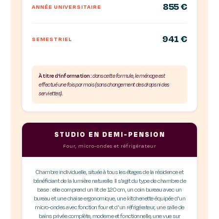
855 €
ANNÉE UNIVERSITAIRE
941 €
SEMESTRIEL
À titre d'information :
dans cette formule, le ménage est
effectué une fois par mois (sans changement des draps ni des
serviettes).
STUDIO EN DEMI-PENSION
Four, micro-ondes et réfrigérateur
Chambre individuelle, située à tous les étages de la résidence et
bénéficiant de la lumière naturelle. Il s'agit du type de chambre de
base : elle comprend un lit de 120 cm, un coin bureau avec un
bureau et une chaise ergonomique, une kitchenette équipée d'un
micro-ondes avec fonction four et d'un réfrigérateur, une salle de
bains privée complète, moderne et fonctionnelle, une vue sur