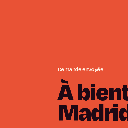
Demande
envoyée
À
bien
Madri