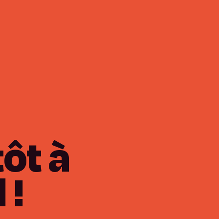
tôt
à
d
!