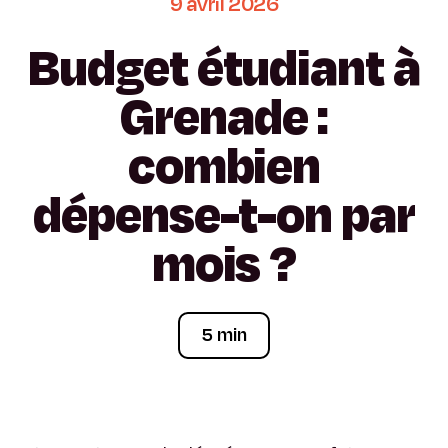
9
avril
2026
Budget
étudiant
à
Grenade
:
combien
dépense-t-on
par
mois
?
5 min