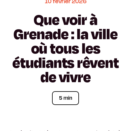
10
février
2026
Que
voir
à
Grenade
:
la
ville
où
tous
les
étudiants
rêvent
de
vivre
5 min