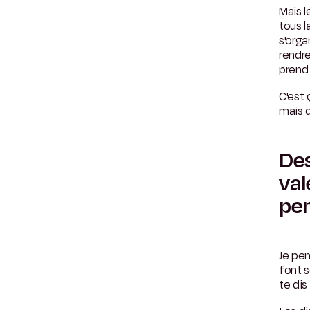
Mais l
tous l
s'orga
rendr
prend 
C'est 
mais q
Des
val
pen
Je pen
font s
te dis