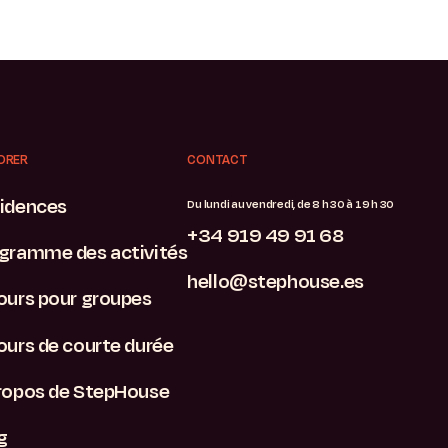
ORER
CONTACT
idences
Du lundi au vendredi, de 8 h 30 à 19 h 30
+34 919 49 91 68
gramme des activités
hello@stephouse.es
ours pour groupes
ours de courte durée
ropos de StepHouse
g