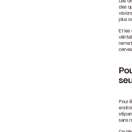
Les d
des qu
vision
plus 
Et le
vérita
remett
cervea
Pou
seu
Pour ê
endroi
s’épan
sans 
Ce n'e