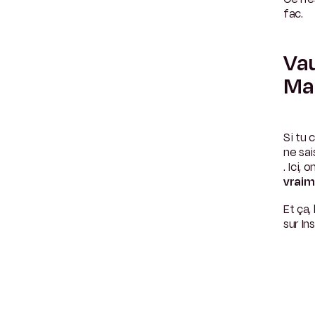
fac.
Vau
Ma
Si tu
ne sais
. Ici,
vraim
Et ça,
sur In