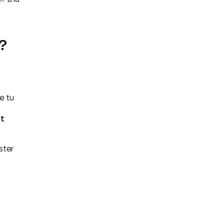
 ?
e tu
it
ster