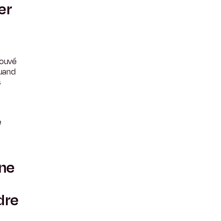
er
rouvé
quand
s
e
 ne
dre