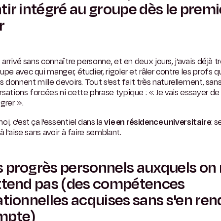
tir intégré au groupe dès le premi
r
s arrivé sans connaître personne, et en deux jours, j’avais déjà t
upe avec qui manger, étudier, rigoler et râler contre les profs 
us donnent mille devoirs. Tout s’est fait très naturellement, san
sations forcées ni cette phrase typique : « Je vais essayer de
grer ».
oi, c'est ça l'essentiel dans la
vie en résidence universitaire
: s
 à l'aise sans avoir à faire semblant.
 progrès personnels auxquels on
ttend pas (des compétences
ationnelles acquises sans s'en ren
mpte)