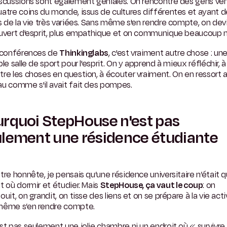
iscussions sont également géniales. On rencontre des gens ve
atre coins du monde, issus de cultures différentes et ayant d
s de la vie très variées. Sans même s'en rendre compte, on dev
ouvert d'esprit, plus empathique et on communique beaucoup 
s conférences de
Thinkinglabs
, c'est vraiment autre chose : un
ble salle de sport pour l'esprit. On y apprend à mieux réfléchir, à
re les choses en question, à écouter vraiment. On en ressort a
u comme s'il avait fait des pompes.
rquoi StepHouse n'est pas
lement une résidence étudiante
tre honnête, je pensais qu’une résidence universitaire n’était q
t où dormir et étudier. Mais
StepHouse, ça vaut le coup
: on
ouit, on grandit, on tisse des liens et on se prépare à la vie act
même s’en rendre compte.
st pas seulement une jolie chambre ni un endroit où « survivre 