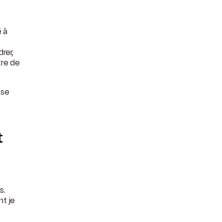
 à
rer,
tre de
se
t
s.
nt je