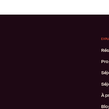
EXPL
Rés
Pro
Séj
Séj
À p
Blo