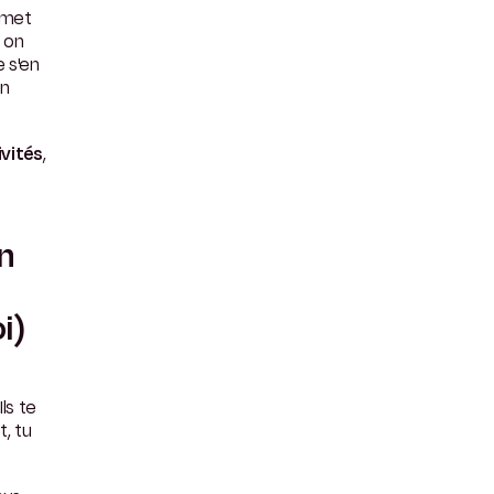
n met
, on
 s'en
on
ivités
,
en
i)
ls te
t, tu