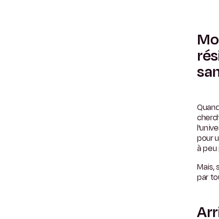
Mon
rés
san
Quand 
cherc
l'univ
pour u
à peu 
Mais,
par to
Arr