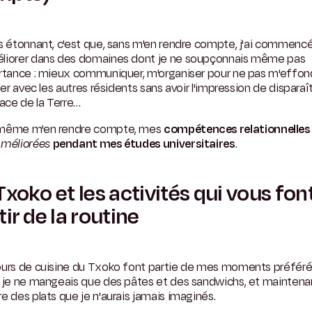
s étonnant, c'est que, sans m'en rendre compte, j'ai commencé
liorer dans des domaines dont je ne soupçonnais même pas
rtance : mieux communiquer, m'organiser pour ne pas m'effond
ller avec les autres résidents sans avoir l'impression de disparaî
face de la Terre…
même m'en rendre compte, mes
compétences relationnelles
méliorées
pendant mes études universitaires
.
Txoko et les activités qui vous fon
tir de la routine
ours de cuisine du Txoko font partie de mes moments préféré
, je ne mangeais que des pâtes et des sandwichs, et maintena
e des plats que je n'aurais jamais imaginés.