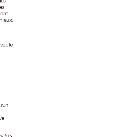
nus
es
ient
mieux.
e
vec le
u’un
ive
» à la