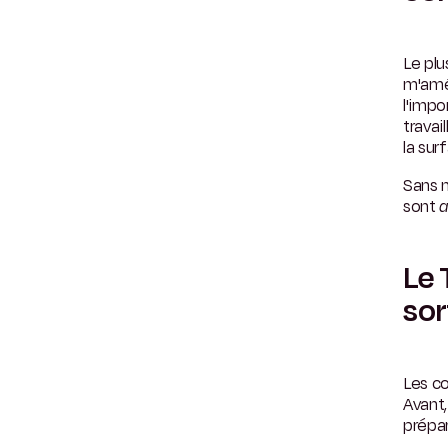
Le plu
m'amé
l'impo
travai
la sur
Sans 
sont
a
Le 
sor
Les c
Avant
prépar