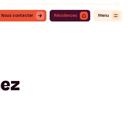
Ouvert du lundi au vendredi de 8h30 à 19h30
+34 919 49 91 68
Contact
Fr
Nous contacter
Résidences
Menu
hez