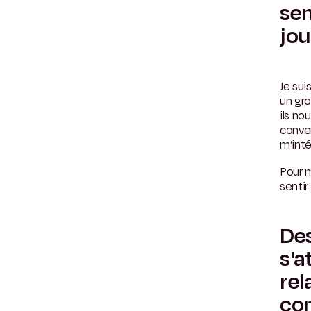
sen
jou
Je sui
un gro
ils no
conver
m’inté
Pour m
sentir
Des
s'a
rel
co