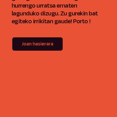
hurrengo urratsa ematen
lagunduko dizugu. Zu gurekin bat
egiteko irrikitan gaude! Porto !
Joan hasierara