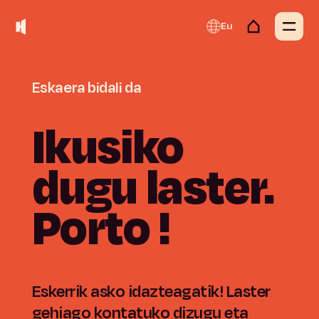
Eu
Eskaera
bidali
da
Ikusiko
dugu
laster.
Porto
!
Eskerrik asko idazteagatik! Laster
gehiago kontatuko dizugu eta