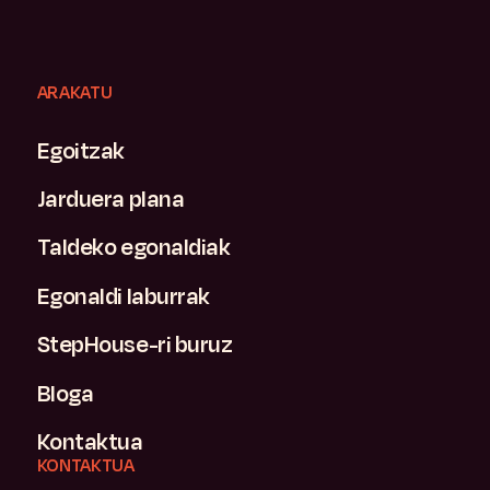
ARAKATU
Egoitzak
Jarduera plana
Taldeko egonaldiak
Egonaldi laburrak
StepHouse-ri buruz
Bloga
Kontaktua
KONTAKTUA