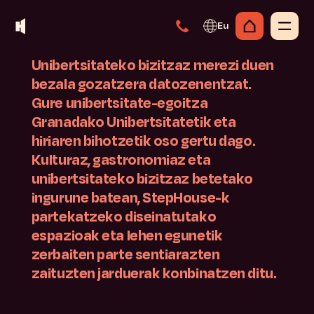
Eu
Unibertsitateko bizitzaz merezi duen
bezala gozatzera datozenentzat.
Gure unibertsitate-egoitza
Granadako Unibertsitatetik eta
hiriaren bihotzetik oso gertu dago.
Kulturaz, gastronomiaz eta
unibertsitateko bizitzaz betetako
ingurune batean, StepHouse-k
partekatzeko diseinatutako
espazioak eta lehen egunetik
zerbaiten parte sentiarazten
zaituzten jarduerak konbinatzen ditu.