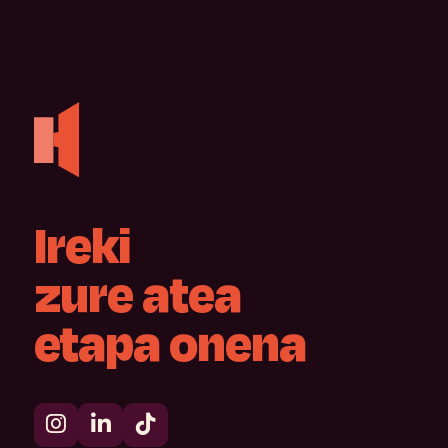
Ireki
zure
atea
etapa
onena