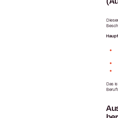
(Au
Dieser
Beschä
Haup
Das is
Beruf
Aus
ber