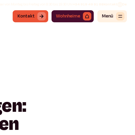
ar von Montag bis Freitag von 8:30 bis 19:30 Uhr
+34 919 49 91 68
Kontakt
De
Kontakt
Wohnheime
Menü
en:
en