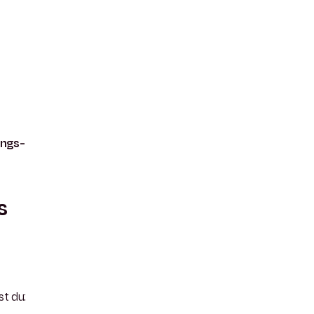
ungs-
s
st du: