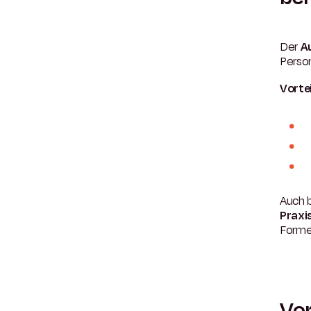
Der
A
Person
Vortei
Auch 
Praxi
Forme
Vor