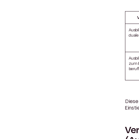
Ausbi
dual
Ausbi
zum E
beruf
Dies
Einsti
Ver