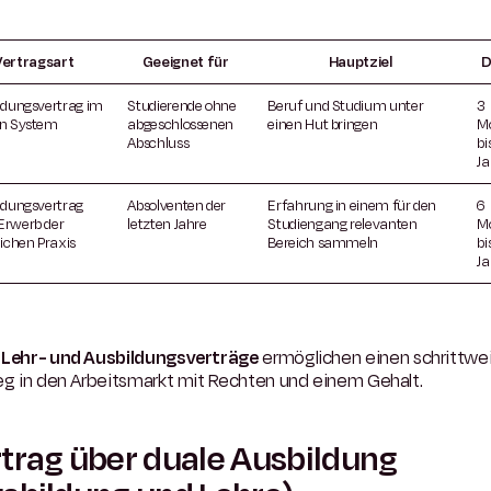
Vertragsart
Geeignet für
Hauptziel
D
ldungsvertrag im
Studierende ohne
Beruf und Studium unter
3
en System
abgeschlossenen
einen Hut bringen
M
Abschluss
bi
Ja
ldungsvertrag
Absolventen der
Erfahrung in einem für den
6
rwerb der
letzten Jahre
Studiengang relevanten
M
lichen Praxis
Bereich sammeln
bi
Ja
e
Lehr- und Ausbildungsverträge
ermöglichen einen schrittwe
eg in den Arbeitsmarkt mit Rechten und einem Gehalt.
trag über duale Ausbildung