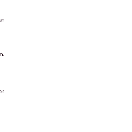
 an
m.
en