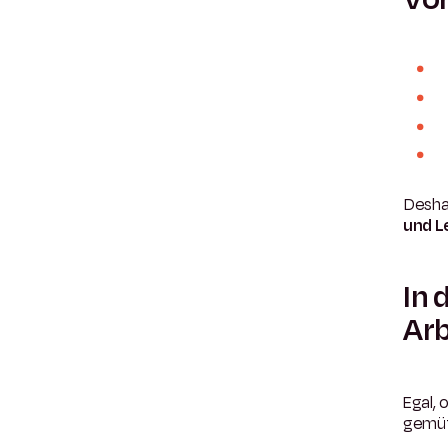
Desha
und L
In 
Arb
Egal, 
gemüt