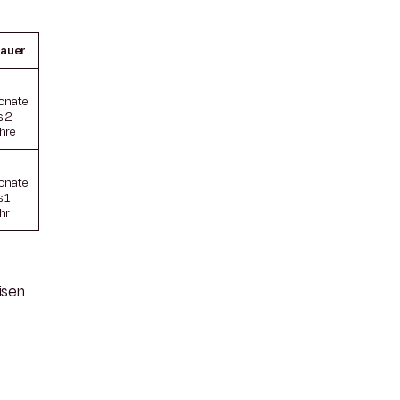
auer
onate
s 2
hre
onate
s 1
hr
isen