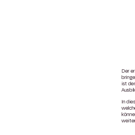
Der er
bring
ist de
Ausbi
In die
welche
können
weiter