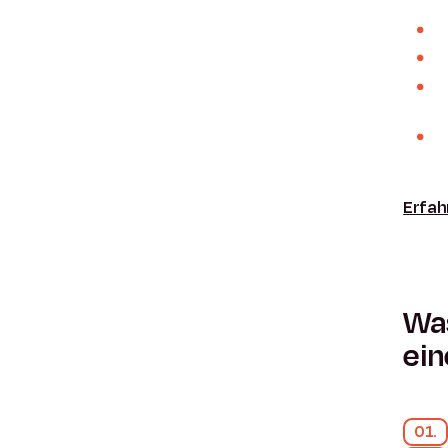
Erfah
Was
ein