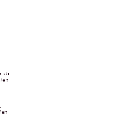
 sich
nten
t
,
lfen