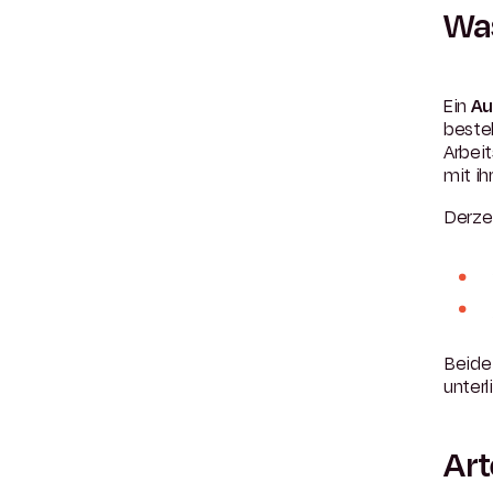
Was
Ein
Au
besteh
Arbei
mit i
Derze
Beide
unter
Art