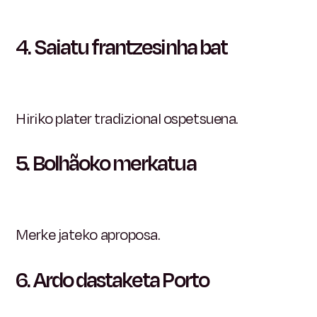
4. Saiatu frantzesinha bat
Hiriko plater tradizional ospetsuena.
5.
Bolhãoko merkatua
Merke jateko aproposa.
6. Ardo dastaketa Porto