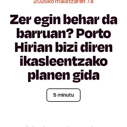
2026ko
maiatzaren
7a
Zer
egin
behar
da
barruan?
Porto
Hirian
bizi
diren
ikasleentzako
planen
gida
5 minutu