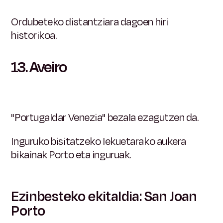
Ordubeteko distantziara dagoen hiri
historikoa.
13.
Aveiro
"Portugaldar Venezia" bezala ezagutzen da.
Inguruko bisitatzeko lekuetarako aukera
bikainak Porto eta inguruak.
Ezinbesteko ekitaldia: San Joan
Porto