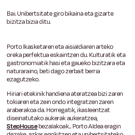
Bai. Unibertsitate giro bikaina eta gizarte
bizitza bizia ditu.
Porto Ikasketaren eta aisialdiaren arteko
oreka perfektua eskaintzen du. Kulturatik eta
gastronomiatik hasi eta gaueko bizitzara eta
naturaraino, beti dago zerbait berria
ezagutzeko.
Hiriari etekinik handiena ateratzea bizi zaren
tokiaren eta zein ondo integratzen zaren
araberakoa da. Horregatik, ikasleentzat
diseinatutako aukerak aukeratzea,
StepHouse
bezalakoak... Porto Aldea eragin
dezake, azkar egokitzen eta unibertsitateko