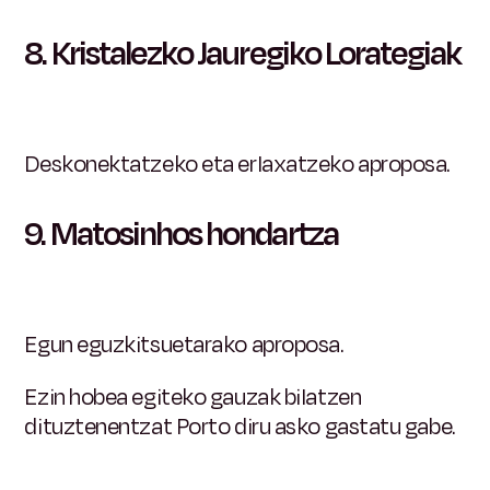
8.
Kristalezko Jauregiko Lorategiak
Deskonektatzeko eta erlaxatzeko aproposa.
9.
Matosinhos hondartza
Egun eguzkitsuetarako aproposa.
Ezin hobea egiteko gauzak bilatzen
dituztenentzat Porto diru asko gastatu gabe.