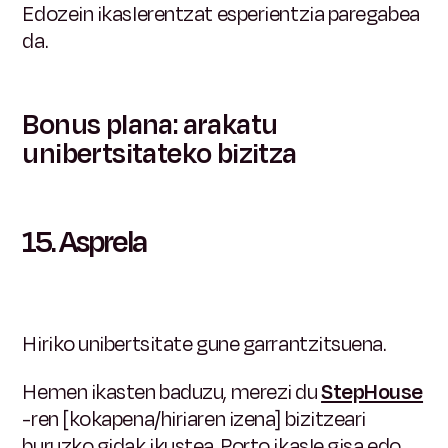
Edozein ikaslerentzat esperientzia paregabea
da.
Bonus plana: arakatu
unibertsitateko bizitza
15.
Asprela
Hiriko unibertsitate gune garrantzitsuena.
Hemen ikasten baduzu, merezi du
StepHouse
-ren [kokapena/hiriaren izena] bizitzeari
buruzko gidak ikustea. Porto ikasle gisa edo