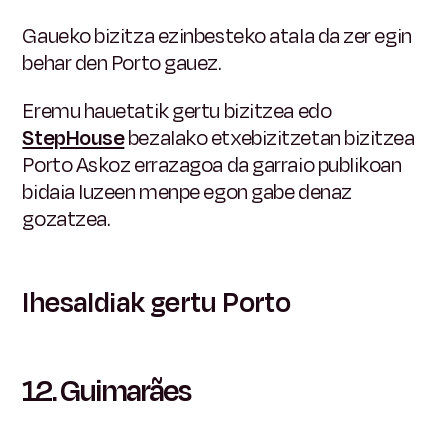
Gaueko bizitza ezinbesteko atala da zer egin
behar den Porto gauez.
Eremu hauetatik gertu bizitzea edo
StepHouse
bezalako etxebizitzetan bizitzea
Porto Askoz errazagoa da garraio publikoan
bidaia luzeen menpe egon gabe denaz
gozatzea.
Ihesaldiak gertu Porto
12.
Guimarães