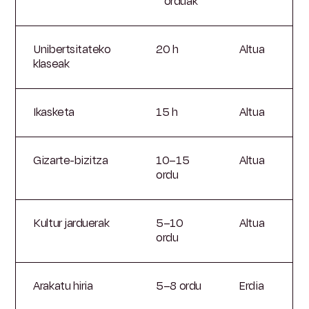
orduak
Unibertsitateko
20 h
Altua
klaseak
Ikasketa
15 h
Altua
Gizarte-bizitza
10–15
Altua
ordu
Kultur jarduerak
5–10
Altua
ordu
Arakatu hiria
5–8 ordu
Erdia