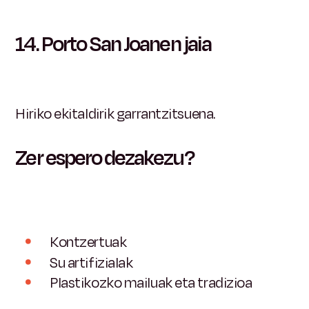
14.
Porto San Joanen jaia
Hiriko ekitaldirik garrantzitsuena.
Zer espero dezakezu?
Kontzertuak
Su artifizialak
Plastikozko mailuak eta tradizioa