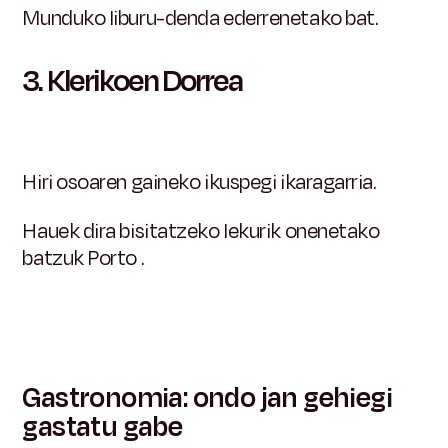
Munduko liburu-denda ederrenetako bat.
3.
Klerikoen Dorrea
Hiri osoaren gaineko ikuspegi ikaragarria.
Hauek dira bisitatzeko lekurik onenetako
batzuk Porto .
Gastronomia: ondo jan gehiegi
gastatu gabe