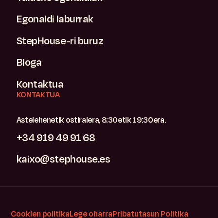
Egonaldi laburrak
StepHouse-ri buruz
Bloga
Kontaktua
KONTAKTUA
Astelehenetik ostiralera, 8:30etik 19:30era.
+34 919 49 91 68
kaixo@stephouse.es
Cookien politika
Lege oharra
Pribatutasun Politika