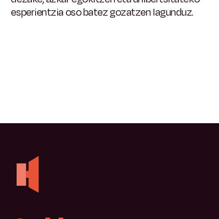
esperientzia oso batez gozatzen lagunduz.