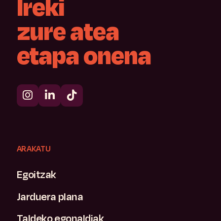
Ireki
zure
atea
etapa
onena
ARAKATU
Egoitzak
Jarduera plana
Taldeko egonaldiak