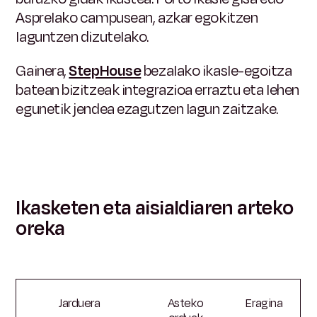
Asprelako campusean, azkar egokitzen
laguntzen dizutelako.
Gainera,
StepHouse
bezalako ikasle-egoitza
batean bizitzeak integrazioa erraztu eta lehen
egunetik jendea ezagutzen lagun zaitzake.
Ikasketen eta aisialdiaren arteko
oreka
Jarduera
Asteko
Eragina