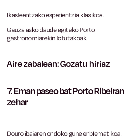
Ikasleentzako esperientzia klasikoa.
Gauza asko daude egiteko Porto
gastronomiarekin lotutakoak.
Aire zabalean: Gozatu hiriaz
7. Eman paseo bat
Porto Ribeiran
zehar
Douro ibaiaren ondoko gune enblematikoa.