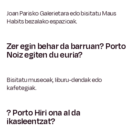
Joan Parisko Galerietara edo bisitatu Maus
Habits bezalako espazioak.
Zer egin behar da barruan? Porto
Noiz egiten du euria?
Bisitatu museoak, liburu-dendak edo
kafetegiak.
? Porto Hiri ona al da
ikasleentzat?