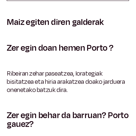
Maiz egiten diren galderak
Zer egin doan hemen Porto ?
Ribeiran zehar paseatzea, lorategiak
bisitatzea eta hiria arakatzea doako jarduera
onenetako batzuk dira.
Zer egin behar da barruan? Porto
gauez?