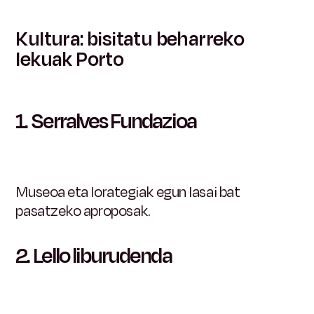
Kultura: bisitatu beharreko
lekuak Porto
1.
Serralves Fundazioa
Museoa eta lorategiak egun lasai bat
pasatzeko aproposak.
2.
Lello liburudenda