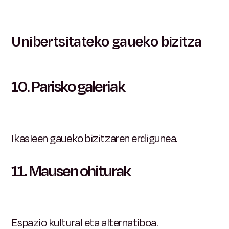
Unibertsitateko gaueko bizitza
10.
Parisko galeriak
Ikasleen gaueko bizitzaren erdigunea.
11. Mausen ohiturak
Espazio kultural eta alternatiboa.