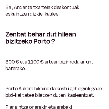
Bai, Andante txartelak deskontuak
eskaintzen dizkie ikasleei.
Zenbat behar dut hilean
bizitzeko Porto ?
800 € eta 1.100 € artean bizimodu arrunt
baterako.
Porto Aukera bikaina da kostu gehiegirik gabe
bizi-kalitatea bilatzen duten ikasleentzat.
Plangintza onarekin eta erabaki