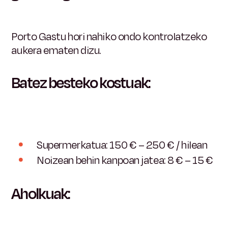
Porto Gastu hori nahiko ondo kontrolatzeko
aukera ematen dizu.
Batez besteko kostuak:
Supermerkatua: 150 € – 250 € / hilean
Noizean behin kanpoan jatea: 8 € – 15 €
Aholkuak: