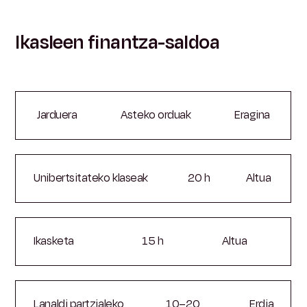
Ikasleen finantza-saldoa
Jarduera
Asteko orduak
Eragina
Unibertsitateko klaseak
20 h
Altua
Ikasketa
15 h
Altua
Lanaldi partzialeko
10–20
Erdia