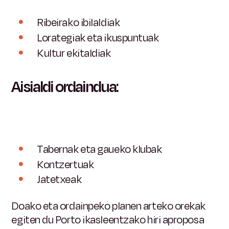
Ribeirako ibilaldiak
Lorategiak eta ikuspuntuak
Kultur ekitaldiak
Aisialdi ordaindua:
Tabernak eta gaueko klubak
Kontzertuak
Jatetxeak
Doako eta ordainpeko planen arteko orekak
egiten du Porto ikasleentzako hiri aproposa