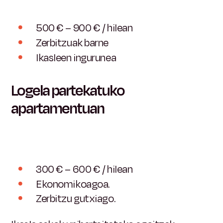
500 € – 900 € / hilean
Zerbitzuak barne
Ikasleen ingurunea
Logela partekatuko
apartamentuan
300 € – 600 € / hilean
Ekonomikoagoa.
Zerbitzu gutxiago.