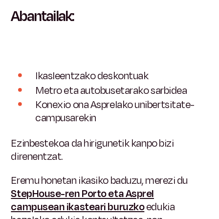
Abantailak:
Ikasleentzako deskontuak
Metro eta autobusetarako sarbidea
Konexio ona
Asprelako
unibertsitate-
campusarekin
Ezinbestekoa da hirigunetik kanpo bizi
direnentzat.
Eremu honetan ikasiko baduzu, merezi du
StepHouse-ren Porto eta Asprel
campusean ikasteari buruzko
edukia