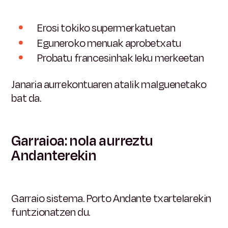
Erosi tokiko supermerkatuetan
Eguneroko menuak aprobetxatu
Probatu francesinhak leku merkeetan
Janaria aurrekontuaren atalik malguenetako
bat da.
Garraioa: nola aurreztu
Andanterekin
Garraio sistema. Porto
Andante
txartelarekin
funtzionatzen du.