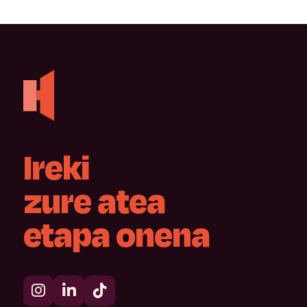
Ireki
zure
atea
etapa
onena