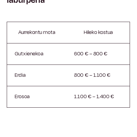
laburpena
Aurrekontu mota
Hileko kostua
Gutxienekoa
600 € – 800 €
Erdia
800 € – 1.100 €
Erosoa
1.100 € – 1.400 €