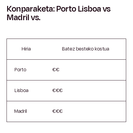
Konparaketa: Porto Lisboa vs
Madril vs.
Hiria
Batez besteko kostua
Porto
€€
Lisboa
€€€
Madril
€€€