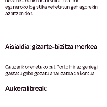
bezalako edukia kontsultatzea, non
eguneroko logistika xehetasun gehiagorekin
azaltzen den.
Aisialdia: gizarte-bizitza merkea
Gauzarik onenetako bat Porto Hiriaz gehiegi
gastatu gabe gozatu ahal izatea da kontua.
Aukera libreak: