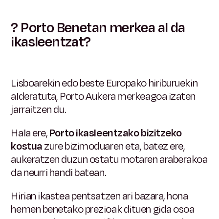
? Porto Benetan merkea al da
ikasleentzat?
Lisboarekin edo beste Europako hiriburuekin
alderatuta, Porto Aukera merkeagoa izaten
jarraitzen du.
Hala ere,
Porto ikasleentzako bizitzeko
kostua
zure bizimoduaren eta, batez ere,
aukeratzen duzun ostatu motaren araberakoa
da neurri handi batean.
Hirian ikastea pentsatzen ari bazara, hona
hemen benetako prezioak dituen gida osoa