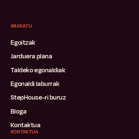
ARAKATU
Egoitzak
Jarduera plana
Taldeko egonaldiak
Egonaldi laburrak
StepHouse-ri buruz
Bloga
Kontaktua
KONTAKTUA