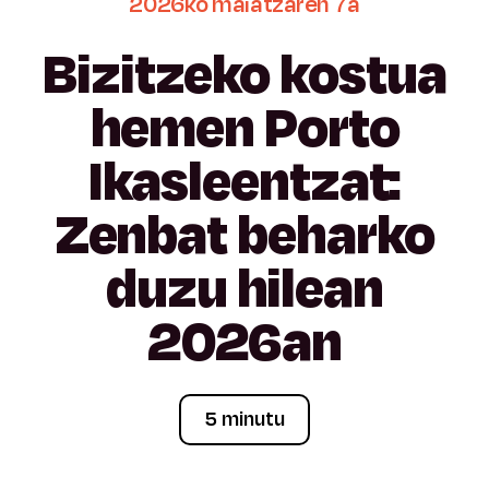
2026ko
maiatzaren
7a
Bizitzeko
kostua
hemen
Porto
Ikasleentzat:
Zenbat
beharko
duzu
hilean
2026an
5 minutu