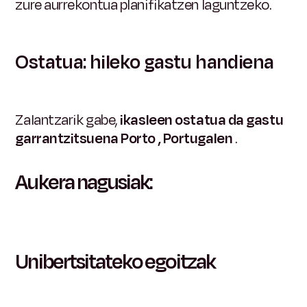
zure aurrekontua planifikatzen laguntzeko.
Ostatua: hileko gastu handiena
Zalantzarik gabe,
ikasleen ostatua da gastu
garrantzitsuena Porto , Portugalen
.
Aukera nagusiak:
Unibertsitateko egoitzak