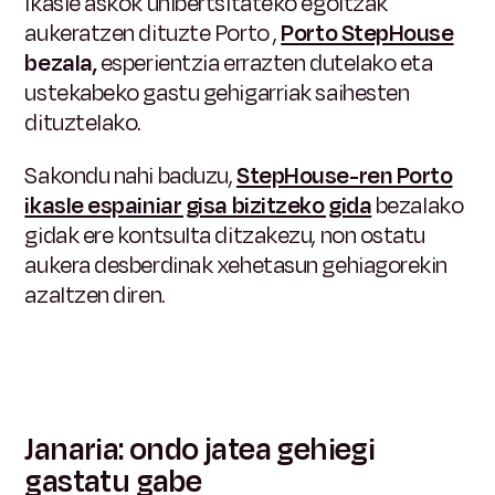
Ikasle askok unibertsitateko egoitzak
aukeratzen dituzte Porto ,
Porto StepHouse
bezala,
esperientzia errazten dutelako eta
ustekabeko gastu gehigarriak saihesten
dituztelako.
Sakondu nahi baduzu,
StepHouse-ren Porto
ikasle espainiar gisa bizitzeko gida
bezalako
gidak ere kontsulta ditzakezu, non ostatu
aukera desberdinak xehetasun gehiagorekin
azaltzen diren.
Janaria: ondo jatea gehiegi
gastatu gabe