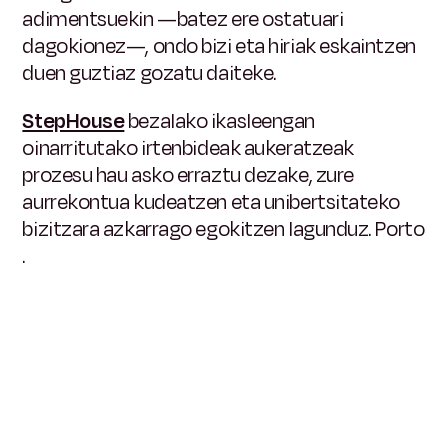
adimentsuekin —batez ere ostatuari
dagokionez—, ondo bizi eta hiriak eskaintzen
duen guztiaz gozatu daiteke.
StepHouse
bezalako ikasleengan
oinarritutako irtenbideak aukeratzeak
prozesu hau asko erraztu dezake, zure
aurrekontua kudeatzen eta unibertsitateko
bizitzara azkarrago egokitzen lagunduz. Porto
.