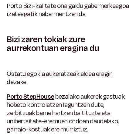
Porto Bizi-kalitate ona galdu gabe merkeagoa
izateagatik nabarmentzen da.
Bizi zaren tokiak zure
aurrekontuan eragina du
Ostatu egokia aukeratzeak aldea eragin
dezake.
Porto StepHouse
bezalako aukerek gastuak
hobeto kontrolatzen laguntzen dute,
zerbitzuak barne hartzen baitituzte eta
unibertsitate-eremuen ondoan daudelako,
garraio-kostuak ere murriztuz.