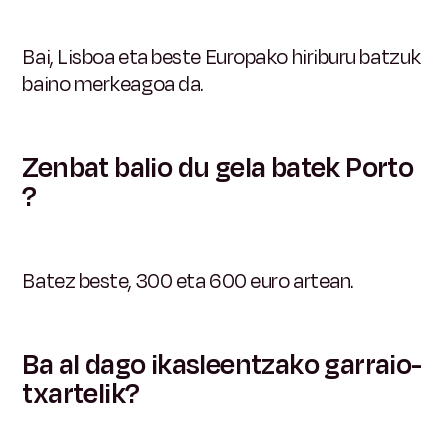
Bai, Lisboa eta beste Europako hiriburu batzuk
baino merkeagoa da.
Zenbat balio du gela batek Porto
?
Batez beste, 300 eta 600 euro artean.
Ba al dago ikasleentzako garraio-
txartelik?