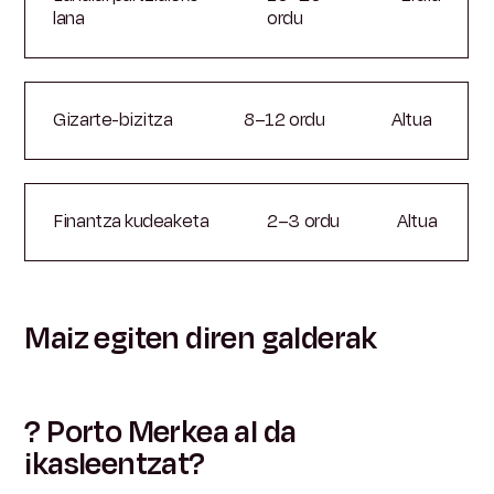
lana
ordu
Gizarte-bizitza
8–12 ordu
Altua
Finantza kudeaketa
2–3 ordu
Altua
Maiz egiten diren galderak
? Porto Merkea al da
ikasleentzat?