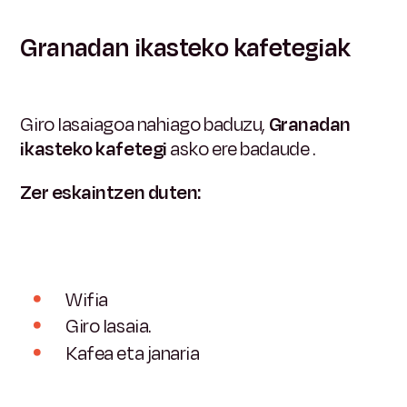
Granadan ikasteko kafetegiak
Giro lasaiagoa nahiago baduzu,
Granadan
ikasteko kafetegi
asko ere badaude
.
Zer eskaintzen duten:
Wifia
Giro lasaia.
Kafea eta janaria