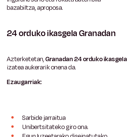
bazabiltza, aproposa.
24 orduko ikasgela Granadan
Azterketetan,
Granadan 24 orduko ikasgela
izatea aukerarik onena da.
Ezaugarriak:
Sarbide jarraitua
Unibertsitateko giro ona.
Egun luzeetarako diseinatutako