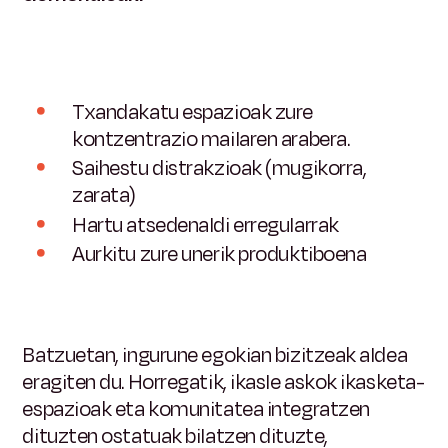
Txandakatu espazioak zure
kontzentrazio mailaren arabera.
Saihestu distrakzioak (mugikorra,
zarata)
Hartu atsedenaldi erregularrak
Aurkitu zure unerik produktiboena
Batzuetan, ingurune egokian bizitzeak aldea
eragiten du. Horregatik, ikasle askok ikasketa-
espazioak eta komunitatea integratzen
dituzten ostatuak bilatzen dituzte,