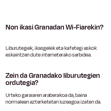
Non ikasi Granadan Wi-Fiarekin?
Liburutegiek, ikasgelek eta kafetegi askok
eskaintzen dute interneterako sarbidea.
Zein da Granadako liburutegien
ordutegia?
Urteko garaiaren araberakoa da, baina
normalean azterketetan luzeagoa izaten da.