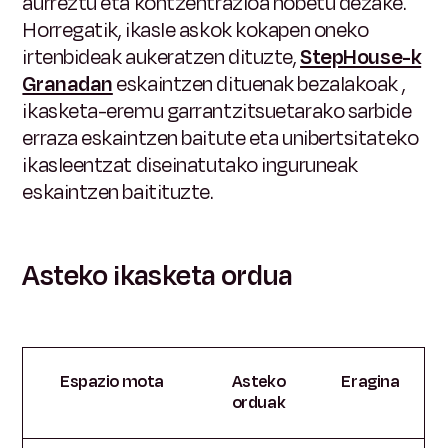
aurreztu eta kontzentrazioa hobetu dezake.
Horregatik, ikasle askok kokapen oneko
irtenbideak aukeratzen dituzte,
StepHouse-k
Granadan
eskaintzen dituenak bezalakoak
,
ikasketa-eremu garrantzitsuetarako sarbide
erraza eskaintzen baitute eta unibertsitateko
ikasleentzat diseinatutako inguruneak
eskaintzen baitituzte.
Asteko ikasketa ordua
Espazio mota
Asteko
Eragina
orduak