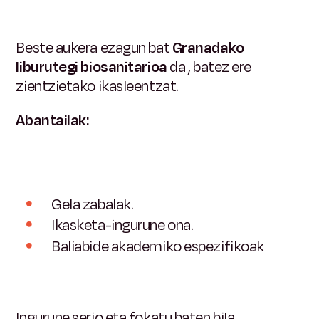
Beste aukera ezagun bat
Granadako
liburutegi biosanitarioa
da
, batez ere
zientzietako ikasleentzat.
Abantailak:
Gela zabalak.
Ikasketa-ingurune ona.
Baliabide akademiko espezifikoak
Ingurune serio eta fokatu baten bila