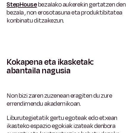
StepHouse
bezalako aukerekin gertatzen den
bezala
, non erosotasuna eta produktibitatea
konbinatu ditzakezun.
Kokapena eta ikasketak:
abantaila nagusia
Non bizi zaren zuzenean eragiten du zure
errendimendu akademikoan.
Liburutegietatik gertu egoteak edo etxean
ikasteko espazio egokiak izateak denbora