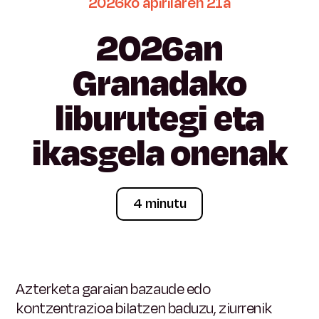
2026ko
apirilaren
21a
2026an
Granadako
liburutegi
eta
ikasgela
onenak
4 minutu
Azterketa garaian bazaude edo
kontzentrazioa bilatzen baduzu, ziurrenik