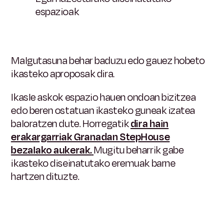
espazioak
Malgutasuna behar baduzu edo gauez hobeto
ikasteko aproposak dira.
Ikasle askok espazio hauen ondoan bizitzea
edo beren ostatuan ikasteko guneak izatea
baloratzen dute. Horregatik
dira hain
erakargarriak Granadan StepHouse
bezalako aukerak.
Mugitu beharrik gabe
ikasteko diseinatutako eremuak barne
hartzen dituzte.