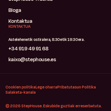
Bloga
Kontaktua
KONTAKTUA
Astelehenetik ostiralera, 8:30etik 19:30era.
+34 919 49 91 68
kaixo@stephouse.es
Cookien politika
Lege oharra
Pribatutasun Politika
Salaketa-kanala
© 2026 StepHouse. Eskubide guztiak erreserbatuta.