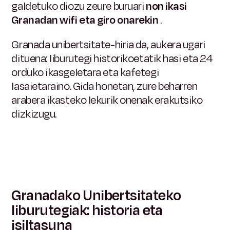
galdetuko diozu zeure buruari
non ikasi
Granadan wifi eta giro onarekin
.
Granada unibertsitate-hiria da, aukera ugari
dituena: liburutegi historikoetatik hasi eta 24
orduko ikasgeletara eta kafetegi
lasaietaraino. Gida honetan, zure beharren
arabera ikasteko lekurik onenak erakutsiko
dizkizugu.
Granadako Unibertsitateko
liburutegiak: historia eta
isiltasuna