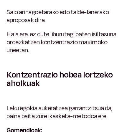
Saio arinagoetarako edo talde-lanerako
aproposak dira.
Hala ere, ez dute liburutegi baten isiltasuna
ordezkatzen kontzentrazio maximoko
uneetan.
Kontzentrazio hobea lortzeko
aholkuak
Leku egokia aukeratzea garrantzitsua da,
baina baita zure ikasketa-metodoa ere.
Gomendioak: