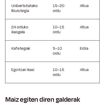
Unibertsitateko
15–20
Altua
liburutegia
ordu
24 orduko
10–15
Altua
ikasgela
ordu
Kafetegiak
5–10
Erdia
ordu
Egoitzan ikasi
10–15
Altua
ordu
Maiz egiten diren galderak