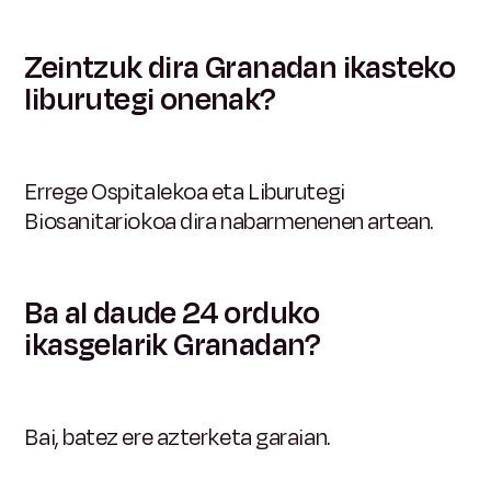
Zeintzuk dira Granadan ikasteko
liburutegi onenak?
Errege Ospitalekoa eta Liburutegi
Biosanitariokoa dira nabarmenenen artean.
Ba al daude 24 orduko
ikasgelarik Granadan?
Bai, batez ere azterketa garaian.