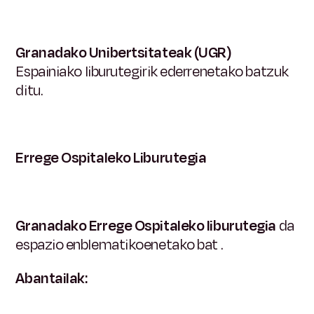
Granadako Unibertsitateak (UGR)
Espainiako
liburutegirik ederrenetako batzuk
ditu.
Errege Ospitaleko Liburutegia
Granadako Errege Ospitaleko liburutegia
da
espazio enblematikoenetako bat
.
Abantailak: