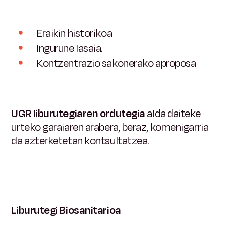
Eraikin historikoa
Ingurune lasaia.
Kontzentrazio sakonerako aproposa
UGR liburutegiaren ordutegia
alda
daiteke
urteko garaiaren arabera, beraz, komenigarria
da azterketetan kontsultatzea.
Liburutegi Biosanitarioa