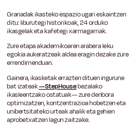
Granadak ikasteko espazio ugari eskaintzen
ditu: liburutegi historikoak, 24 orduko
ikasgelak eta kafetegi xarmagarriak.
Zure etapa akademikoaren arabera leku
egokia aukeratzeak aldea eragin dezake zure
errendimenduan.
Gainera, ikasketak errazten dituen ingurune
bat izateak
—StepHouse
bezalako
ikasleentzako ostatuak—
zure denbora
optimizatzen, kontzentrazioa hobetzen eta
unibertsitateko urteak ahalik eta gehien
aprobetxatzen lagun zaitzake.