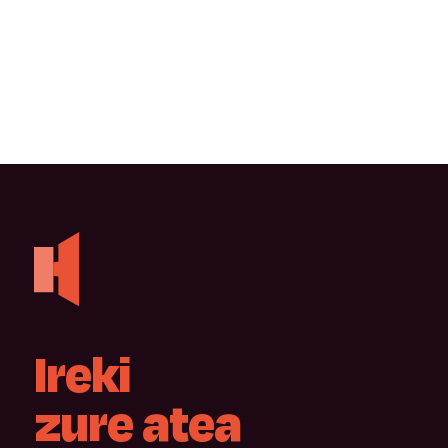
Ireki
zure
atea