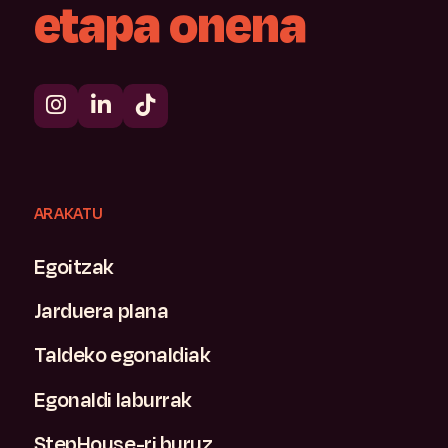
etapa
onena
ARAKATU
Egoitzak
Jarduera plana
Taldeko egonaldiak
Egonaldi laburrak
StepHouse-ri buruz