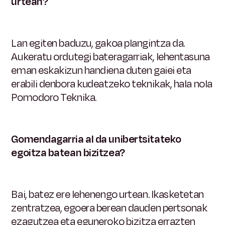
urtean?
Lan egiten baduzu, gakoa plangintza da.
Aukeratu ordutegi bateragarriak, lehentasuna
eman eskakizun handiena duten gaiei eta
erabili denbora kudeatzeko teknikak, hala nola
Pomodoro Teknika.
Gomendagarria al da unibertsitateko
egoitza batean bizitzea?
Bai, batez ere lehenengo urtean. Ikasketetan
zentratzea, egoera berean dauden pertsonak
ezagutzea eta eguneroko bizitza errazten