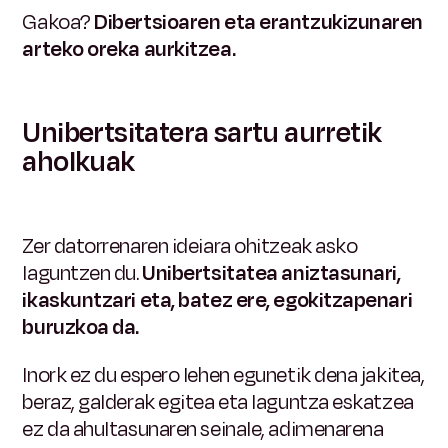
Gakoa?
Dibertsioaren eta erantzukizunaren
arteko oreka aurkitzea.
Unibertsitatera sartu aurretik
aholkuak
Zer datorrenaren ideiara ohitzeak asko
laguntzen du.
Unibertsitatea aniztasunari,
ikaskuntzari eta, batez ere, egokitzapenari
buruzkoa da.
Inork ez du espero lehen egunetik dena jakitea,
beraz, galderak egitea eta laguntza eskatzea
ez da ahultasunaren seinale, adimenarena