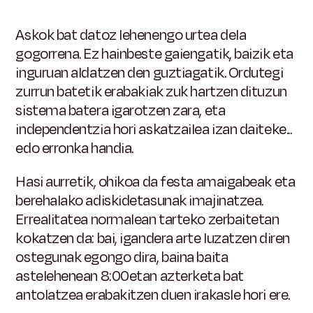
Askok bat datoz lehenengo urtea dela
gogorrena. Ez hainbeste gaiengatik, baizik eta
inguruan aldatzen den guztiagatik. Ordutegi
zurrun batetik erabakiak zuk hartzen dituzun
sistema batera igarotzen zara, eta
independentzia hori askatzailea izan daiteke...
edo erronka handia.
Hasi aurretik, ohikoa da festa amaigabeak eta
berehalako adiskidetasunak imajinatzea.
Errealitatea normalean tarteko zerbaitetan
kokatzen da: bai, igandera arte luzatzen diren
ostegunak egongo dira, baina baita
astelehenean 8:00etan azterketa bat
antolatzea erabakitzen duen irakasle hori ere.