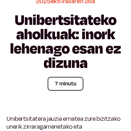
2025eko
irailaren
26a
Unibertsitateko
aholkuak:
inork
lehenago
esan
ez
dizuna
7 minutu
Unibertsitatera jauzia ematea zure bizitzako
unerik zirraragarrienetako eta