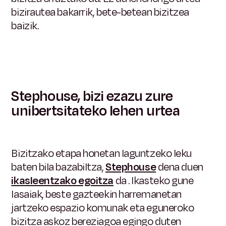
bizirautea bakarrik, bete-betean bizitzea
baizik.
Stephouse, bizi ezazu zure
unibertsitateko lehen urtea
Bizitzako etapa honetan laguntzeko leku
baten bila bazabiltza,
Stephouse
dena duen
ikasleentzako egoitza
da
. Ikasteko gune
lasaiak, beste gazteekin harremanetan
jartzeko espazio komunak eta eguneroko
bizitza askoz bereziagoa egingo duten