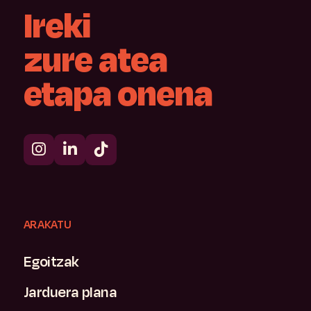
Ireki
zure
atea
etapa
onena
ARAKATU
Egoitzak
Jarduera plana