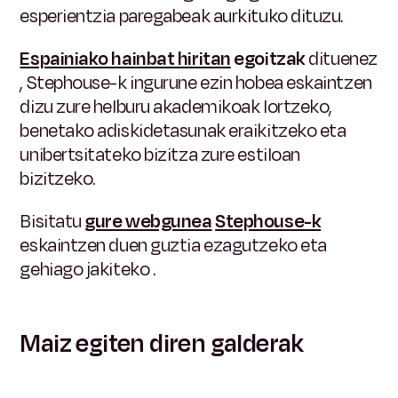
esperientzia paregabeak aurkituko dituzu.
Espainiako hainbat hiritan
egoitzak
dituenez
, Stephouse-k ingurune ezin hobea eskaintzen
dizu zure helburu akademikoak lortzeko,
benetako adiskidetasunak eraikitzeko eta
unibertsitateko bizitza zure estiloan
bizitzeko.
Bisitatu
gure webgunea
Stephouse-k
eskaintzen duen
guztia ezagutzeko eta
gehiago jakiteko
.
Maiz egiten diren galderak