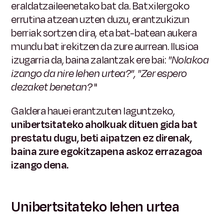
eraldatzaileenetako bat da. Batxilergoko
errutina atzean uzten duzu, erantzukizun
berriak sortzen dira, eta bat-batean aukera
mundu bat irekitzen da zure aurrean. Ilusioa
izugarria da, baina zalantzak ere bai:
"Nolakoa
izango da nire lehen urtea?", "Zer espero
dezaket benetan?
"
Galdera hauei erantzuten laguntzeko,
unibertsitateko aholkuak dituen gida bat
prestatu dugu, beti aipatzen ez direnak,
baina zure egokitzapena askoz errazagoa
izango dena.
Unibertsitateko lehen urtea