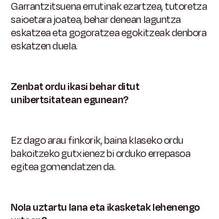
Garrantzitsuena errutinak ezartzea, tutoretza
saioetara joatea, behar denean laguntza
eskatzea eta gogoratzea egokitzeak denbora
eskatzen duela.
Zenbat ordu ikasi behar ditut
unibertsitatean egunean?
Ez dago arau finkorik, baina klaseko ordu
bakoitzeko gutxienez bi orduko errepasoa
egitea gomendatzen da.
Nola uztartu lana eta ikasketak lehenengo