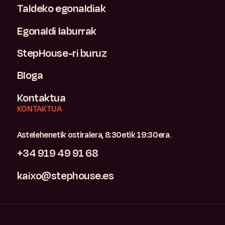
Taldeko egonaldiak
Egonaldi laburrak
StepHouse-ri buruz
Bloga
Kontaktua
KONTAKTUA
Astelehenetik ostiralera, 8:30etik 19:30era.
+34 919 49 91 68
kaixo@stephouse.es