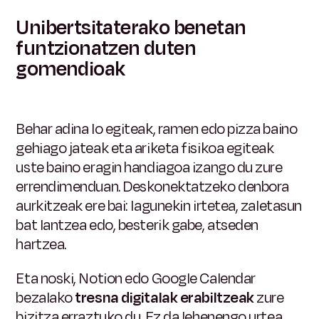
Unibertsitaterako benetan
funtzionatzen duten
gomendioak
Behar adina lo egiteak, ramen edo pizza baino
gehiago jateak eta ariketa fisikoa egiteak
uste baino eragin handiagoa izango du zure
errendimenduan. Deskonektatzeko denbora
aurkitzeak ere bai: lagunekin irtetea, zaletasun
bat lantzea edo, besterik gabe, atseden
hartzea.
Eta noski, Notion edo Google Calendar
bezalako
tresna digitalak erabiltzeak
zure
bizitza erraztuko du. Ez da lehenengo urtea