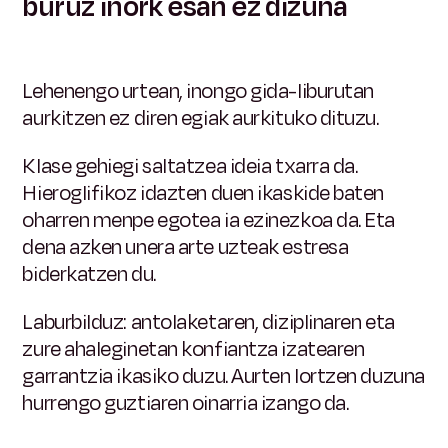
buruz inork esan ez dizuna
Lehenengo urtean, inongo gida-liburutan
aurkitzen ez diren egiak aurkituko dituzu.
Klase gehiegi saltatzea ideia txarra da.
Hieroglifikoz idazten duen ikaskide baten
oharren menpe egotea ia ezinezkoa da. Eta
dena azken unera arte uzteak estresa
biderkatzen du.
Laburbilduz: antolaketaren, diziplinaren eta
zure ahaleginetan konfiantza izatearen
garrantzia ikasiko duzu. Aurten lortzen duzuna
hurrengo guztiaren oinarria izango da.