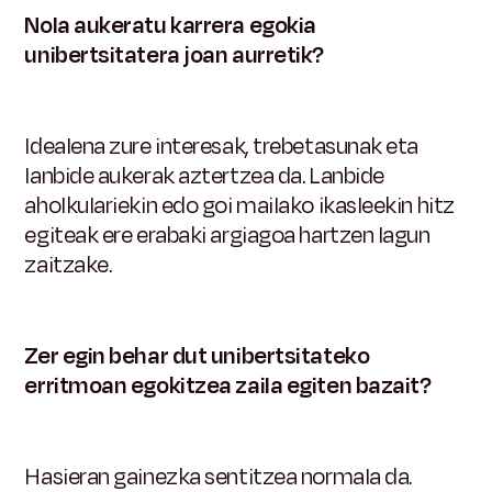
Nola aukeratu karrera egokia
unibertsitatera joan aurretik?
Idealena zure interesak, trebetasunak eta
lanbide aukerak aztertzea da. Lanbide
aholkulariekin edo goi mailako ikasleekin hitz
egiteak ere erabaki argiagoa hartzen lagun
zaitzake.
Zer egin behar dut unibertsitateko
erritmoan egokitzea zaila egiten bazait?
Hasieran gainezka sentitzea normala da.