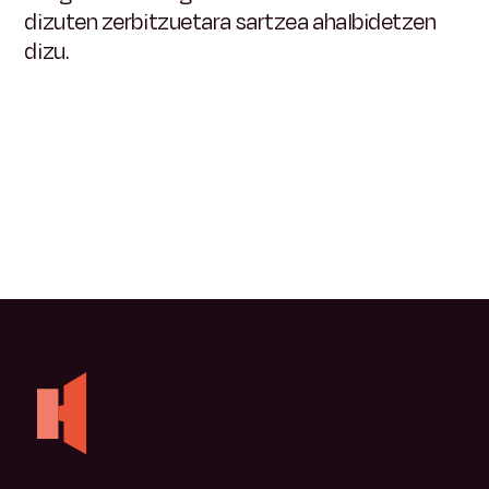
dizuten zerbitzuetara sartzea ahalbidetzen
dizu.