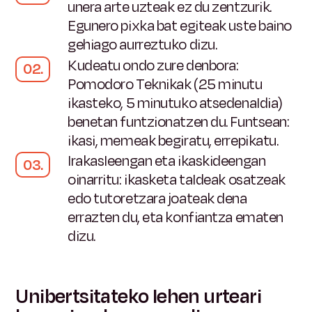
unera arte uzteak ez du zentzurik.
Egunero pixka bat egiteak uste baino
gehiago aurreztuko dizu.
Kudeatu ondo zure denbora:
Pomodoro Teknikak (25 minutu
ikasteko, 5 minutuko atsedenaldia)
benetan funtzionatzen du. Funtsean:
ikasi, memeak begiratu, errepikatu.
Irakasleengan eta ikaskideengan
oinarritu:
ikasketa taldeak osatzeak
edo tutoretzara joateak dena
errazten du, eta konfiantza ematen
dizu.
Unibertsitateko lehen urteari