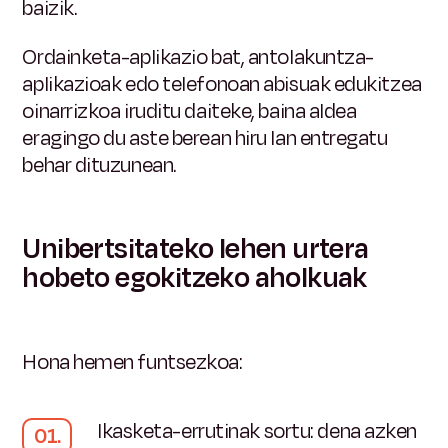
baizik.
Ordainketa-aplikazio bat, antolakuntza-
aplikazioak edo telefonoan abisuak edukitzea
oinarrizkoa iruditu daiteke, baina aldea
eragingo du aste berean hiru lan entregatu
behar dituzunean.
Unibertsitateko lehen urtera
hobeto egokitzeko aholkuak
Hona hemen funtsezkoa:
Ikasketa-errutinak sortu:
dena azken