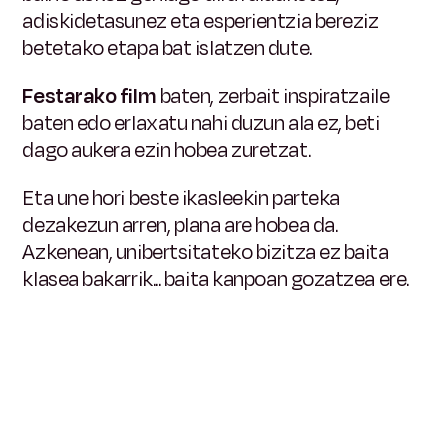
adiskidetasunez eta esperientzia bereziz
betetako etapa bat islatzen dute.
Festarako film
baten, zerbait inspiratzaile
baten edo erlaxatu nahi duzun ala
ez, beti
dago aukera ezin hobea zuretzat.
Eta une hori beste ikasleekin parteka
dezakezun arren, plana are hobea da.
Azkenean, unibertsitateko bizitza ez baita
klasea bakarrik... baita kanpoan gozatzea ere.