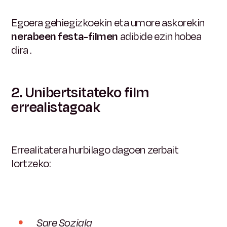
Egoera gehiegizkoekin eta umore askorekin
nerabeen festa-filmen
adibide ezin hobea
dira
.
2. Unibertsitateko film
errealistagoak
Errealitatera hurbilago dagoen zerbait
lortzeko:
Sare Soziala