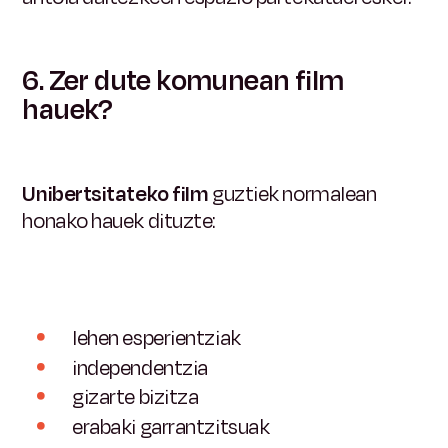
6. Zer dute komunean film
hauek?
Unibertsitateko film
guztiek
normalean
honako hauek dituzte:
lehen esperientziak
independentzia
gizarte bizitza
erabaki garrantzitsuak