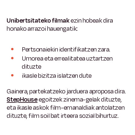
Unibertsitateko filmak
ezin hobeak
dira
honako arrazoi hauengatik:
Pertsonaiekin identifikatzen zara.
Umorea eta errealitatea uztartzen
dituzte
ikasle bizitza islatzen dute
Gainera, partekatzeko jarduera aproposa dira.
StepHouse
egoitzek
zinema-gelak dituzte,
eta ikasle askok film-emanaldiak antolatzen
dituzte, film soil bat irteera sozial bihurtuz.