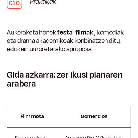
Praktikak
Aukeraketa honek
festa-filmak
, komediak
eta drama akademikoak konbinatzen ditu,
edozein umoretarako aproposa.
Gida azkarra: zer ikusi planaren
arabera
Film mota
Gomendioa
Festako filma
American Pie, X Proiektua