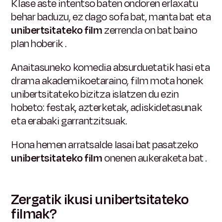
Klase aste intentso baten ondoren erlaxatu
behar baduzu, ez dago sofa bat, manta bat eta
unibertsitateko film
zerrenda on bat baino
plan hoberik
.
Anaitasuneko komedia absurduetatik hasi eta
drama akademikoetaraino, film mota honek
unibertsitateko bizitza islatzen du ezin
hobeto: festak, azterketak, adiskidetasunak
eta erabaki garrantzitsuak.
Hona hemen
arratsalde lasai bat pasatzeko
unibertsitateko film
onenen aukeraketa bat
.
Zergatik ikusi unibertsitateko
filmak?