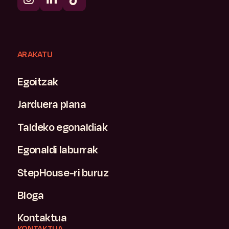
ARAKATU
Egoitzak
Jarduera plana
Taldeko egonaldiak
Egonaldi laburrak
StepHouse-ri buruz
Bloga
Kontaktua
KONTAKTUA