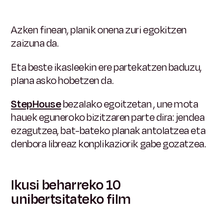
Azken finean, planik onena zuri egokitzen
zaizuna da.
Eta beste ikasleekin ere partekatzen baduzu,
plana asko hobetzen da.
StepHouse
bezalako egoitzetan
, une mota
hauek eguneroko bizitzaren parte dira: jendea
ezagutzea, bat-bateko planak antolatzea eta
denbora libreaz konplikaziorik gabe gozatzea.
Ikusi beharreko 10
unibertsitateko film