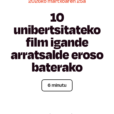
2026ko
martxoaren
25a
10
unibertsitateko
film
igande
arratsalde
eroso
baterako
6 minutu