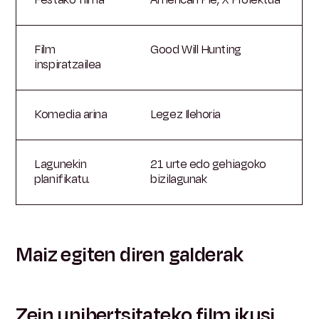
Film
Good Will Hunting
inspiratzailea
Komedia arina
Legez Ilehoria
Lagunekin
21 urte edo gehiagoko
planifikatu.
bizilagunak
Maiz egiten diren galderak
Zein unibertsitateko film ikusi