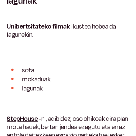
lagunak
Unibertsitateko filmak
ikustea
hobea da
lagunekin.
sofa
mokaduak
lagunak
StepHouse
-n
, adibidez, oso ohikoak dira plan
mota hauek, bertan jendea ezagutu eta erraz
antola daitezkeen espazio partekatuei esker.