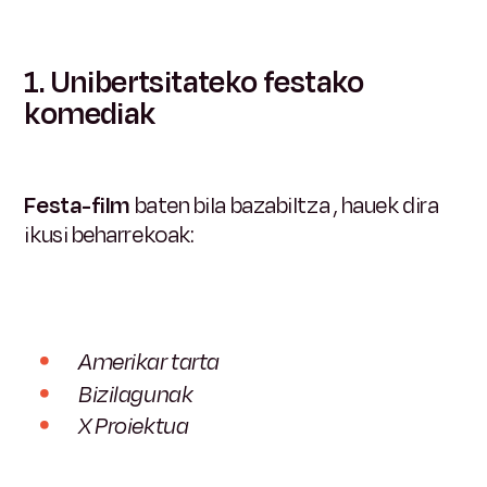
1. Unibertsitateko festako
komediak
Festa-film
baten bila bazabiltza
, hauek dira
ikusi beharrekoak:
Amerikar tarta
Bizilagunak
X Proiektua