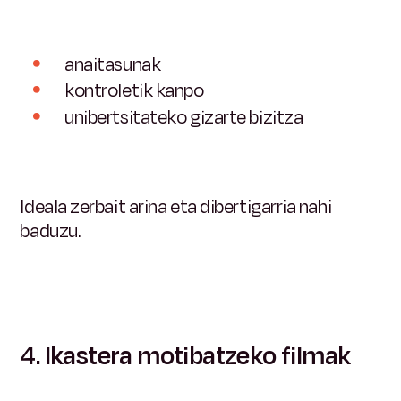
anaitasunak
kontroletik kanpo
unibertsitateko gizarte bizitza
Ideala zerbait arina eta dibertigarria nahi
baduzu.
4. Ikastera motibatzeko filmak