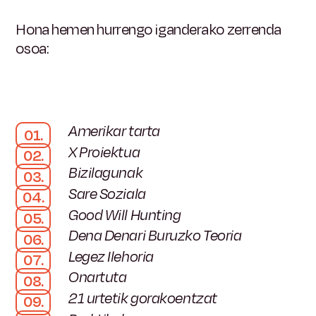
Hona hemen hurrengo iganderako zerrenda
osoa:
Amerikar tarta
X Proiektua
Bizilagunak
Sare Soziala
Good Will Hunting
Dena Denari Buruzko Teoria
Legez Ilehoria
Onartuta
21 urtetik gorakoentzat