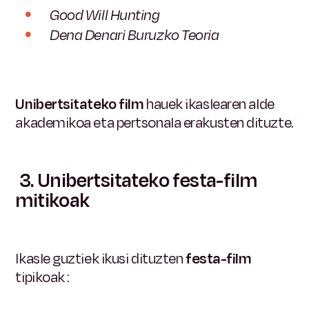
Good Will Hunting
Dena Denari Buruzko Teoria
Unibertsitateko film
hauek
ikaslearen alde
akademikoa eta pertsonala erakusten dituzte.
3. Unibertsitateko festa-film
mitikoak
Ikasle guztiek ikusi dituzten
festa-film
tipikoak
: