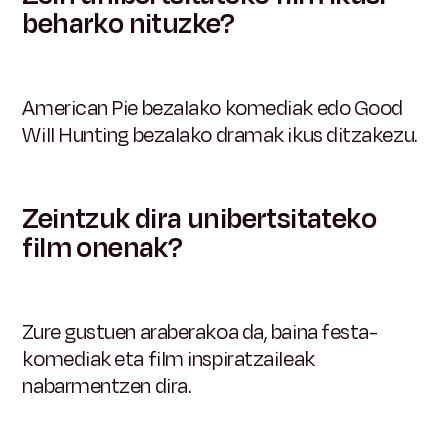
beharko nituzke?
American Pie bezalako komediak edo Good
Will Hunting bezalako dramak ikus ditzakezu.
Zeintzuk dira unibertsitateko
film onenak?
Zure gustuen araberakoa da, baina festa-
komediak eta film inspiratzaileak
nabarmentzen dira.