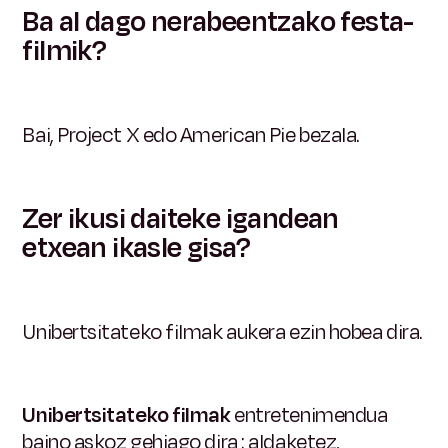
Ba al dago nerabeentzako festa-
filmik?
Bai, Project X edo American Pie bezala.
Zer ikusi daiteke igandean
etxean ikasle gisa?
Unibertsitateko filmak aukera ezin hobea dira.
Unibertsitateko filmak
entretenimendua
baino askoz gehiago
dira
: aldaketez,