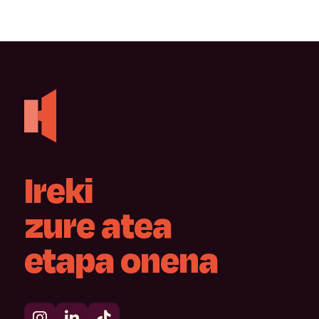
Ireki
zure
atea
etapa
onena