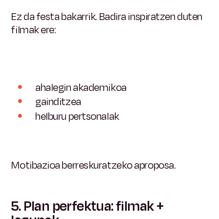
Ez da festa bakarrik. Badira inspiratzen duten
filmak ere:
ahalegin akademikoa
gainditzea
helburu pertsonalak
Motibazioa berreskuratzeko aproposa.
5. Plan perfektua: filmak +