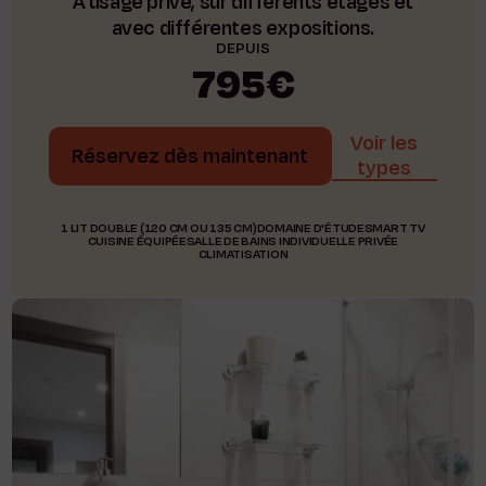
À usage privé, sur différents étages et
avec différentes expositions.
DEPUIS
795€
Voir les
Réservez dès maintenant
types
1 LIT DOUBLE (120 CM OU 135 CM)
DOMAINE D'ÉTUDE
SMART TV
CUISINE ÉQUIPÉE
SALLE DE BAINS INDIVIDUELLE PRIVÉE
CLIMATISATION