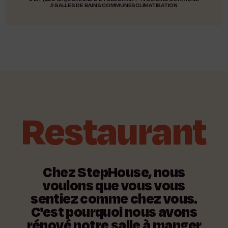
2 SALLES DE BAINS COMMUNES
CLIMATISATION
Restaurant
Chez
StepHouse,
nous
voulons
que
vous
vous
sentiez
comme
chez
vous.
C'est
pourquoi
nous
avons
rénové
notre
salle
à
manger