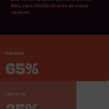
bien, sans chichis et avec de vraies
saveurs.
Femme
65%
Homme