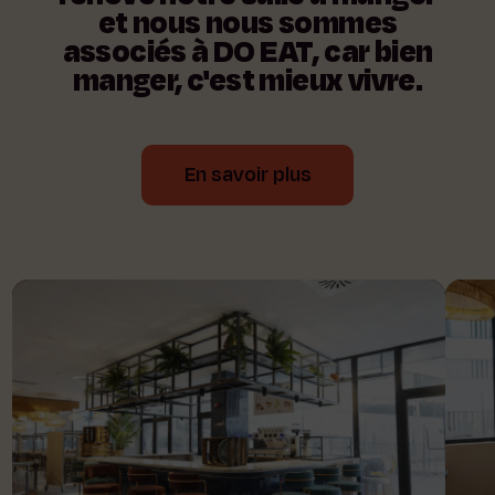
et
nous
nous
sommes
associés
à
DO
EAT
,
car
bien
manger,
c'est
mieux
vivre.
En savoir plus