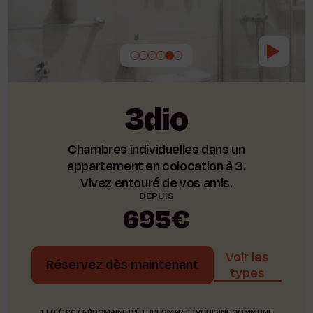
3dio
Chambres individuelles dans un
appartement en colocation à 3.
Vivez entouré de vos amis.
DEPUIS
695€
Voir les
Réservez dès maintenant
types
1 LIT (120 CM)
DOMAINE D'ÉTUDE
SMART TV
CUISINE COMMUNE