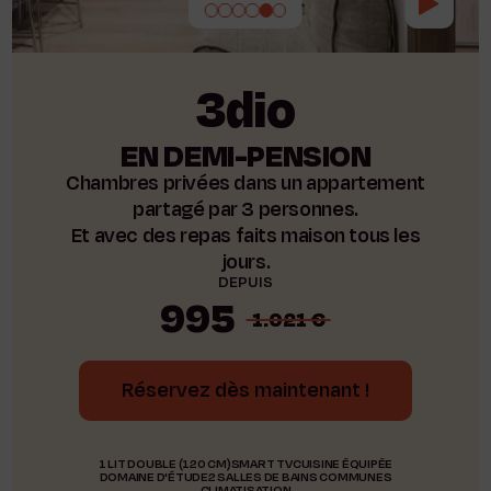
3dio
EN DEMI-PENSION
Chambres privées dans un appartement
partagé par 3 personnes.
Et avec des repas faits maison tous les
jours.
DEPUIS
995
1.021 €
Réservez dès maintenant !
1 LIT DOUBLE (120 CM)
SMART TV
CUISINE ÉQUIPÉE
DOMAINE D'ÉTUDE
2 SALLES DE BAINS COMMUNES
CLIMATISATION