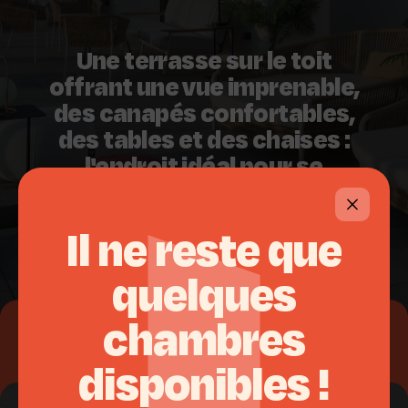
Une terrasse sur le toit
offrant une vue imprenable,
des canapés confortables,
des tables et des chaises :
l'endroit idéal pour se
détendre, discuter entre
amis ou admirer le coucher
Il
ne
reste
que
de soleil sur la ville.
quelques
chambres
Salle de sport
disponibles
!